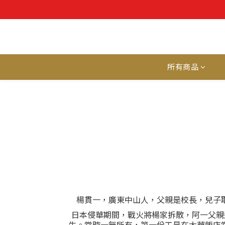
所有商品
楊貫一，廣東中山人，父親是校長，兒子
日本侵華期間，戰火將楊家拆散，阿一父親
生。當時一無所有，第一份工是在大華飯店