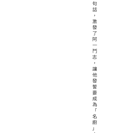
句
話
，
激
發
了
阿
一
鬥
志
，
讓
他
發
誓
要
成
為
「
名
廚
」