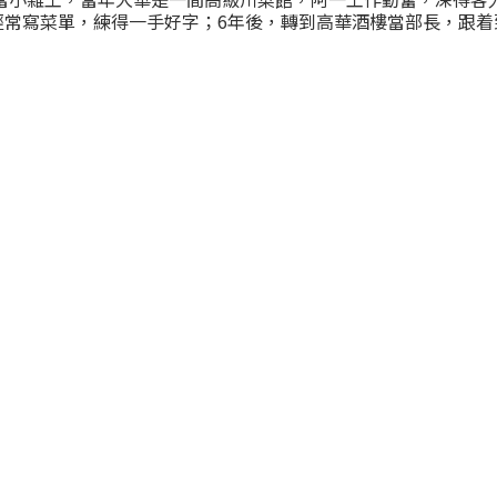
經常寫菜單，練得一手好字；6年後，轉到高華酒樓當部長，跟着