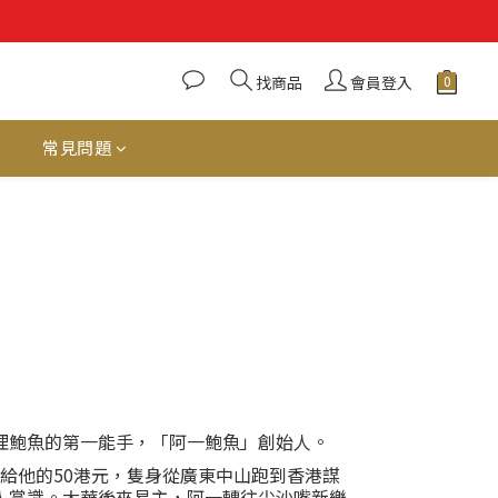
找商品
會員登入
常見問題
理鮑魚的第一能手，「阿一鮑魚」創始人。
給他的50港元，隻身從廣東中山跑到香港謀
人賞識。大華後來易主，阿一轉往尖沙嘴新樂