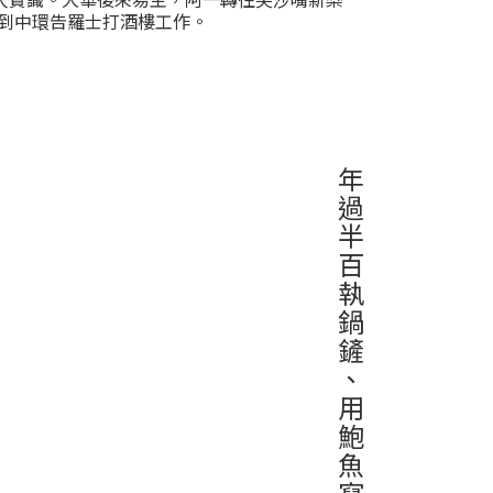
到中環告羅士打酒樓工作。
年
過
半
百
執
鍋
鏟
、
用
鮑
魚
寫