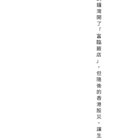
鑼
灣
開
了
「
富
臨
飯
店
」
，
但
隨
後
的
香
港
股
災
，
讓
生