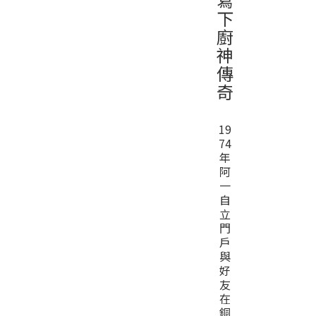
下
廚
神
傳
奇
19
74
年
阿
一
自
立
門
戶
與
好
友
在
銅