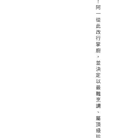
！
阿
一
從
此
改
行
掌
廚
，
並
決
定
以
最
難
烹
調
、
屬
頂
級
珍