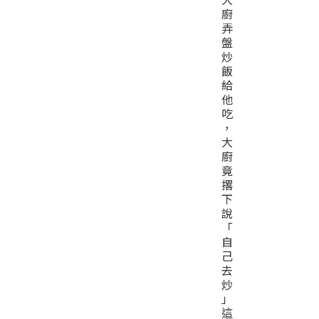
廚
弄
盤
炒
飯
給
他
吃
，
大
廚
竟
撂
下
說
「
自
己
去
炒
」
這