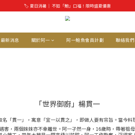
🏷️ 夏日消暑│ 不如「鮑」口福！限時盛夏優惠
最新消息
關於阿一
阿一鮑魚會員計劃
聯絡我們
「世界御廚」楊貫一
取名「貫一」，寓意「宜一以貫之」，即做人要有宗旨。當今料
遇害，兩個妹妹亦不幸離世。阿一孑然一身，16歲時，帶著祖母
當小雜工，當年大華是一間高級川菜館，阿一工作勤奮，深得客