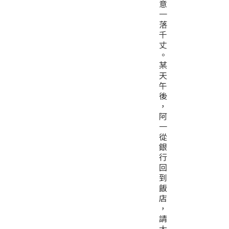
意
一
落
千
丈
。
某
天
午
後
，
阿
一
從
銀
行
回
到
飯
店
，
請
大