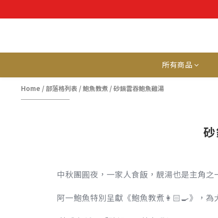
所有商品
Home
/
部落格列表
/
鮑魚教煮
/
砂鍋雲吞鮑魚雞湯
砂
中秋團圓夜，一家人食飯，靚湯也是主角之
阿一鮑魚特別呈獻《鮑魚教煮👩🏻🍳》，