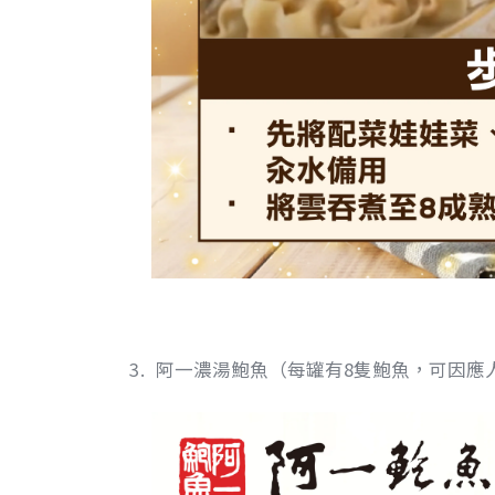
阿一濃湯鮑魚（每罐有8隻鮑魚，可因應