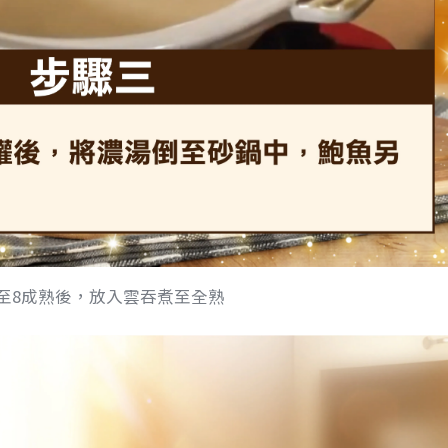
至8成熟後，放入雲吞煮至全熟