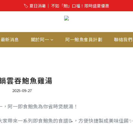
🏷️ 夏日消暑│ 不如「鮑」口福！限時盛夏優惠
最新消息
關於阿一
阿一鮑魚會員計劃
聯絡我們
鍋雲吞鮑魚雞湯
2025-09-27
一，阿一即食鮑魚為你省時煲靚湯！
為大家帶來一系列即食鮑魚的食譜📝，方便快捷製成美味佳餚