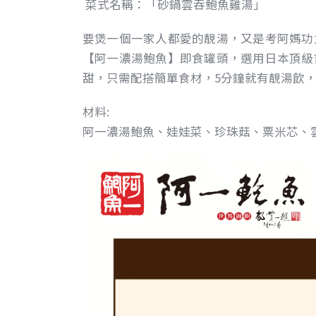
菜式名稱：「砂鍋雲吞鮑魚雞湯」
要煲一個一家人都愛的靚湯，又是考阿媽功
【阿一濃湯鮑魚】即食罐頭，選用日本頂級
甜，只需配搭簡單食材，5分鐘就有靚湯飲，「
材料:
阿一濃湯鮑魚、娃娃菜、珍珠菇、粟米芯、