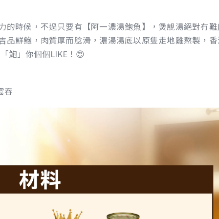
力的時候，不過只要有【阿一濃湯鮑魚】，煲靚湯絕對冇難
吉品鮮鮑，肉質厚而腍滑，濃湯湯底以原隻走地雞熬製，香
鮑」你個個LIKE！😍
雲吞