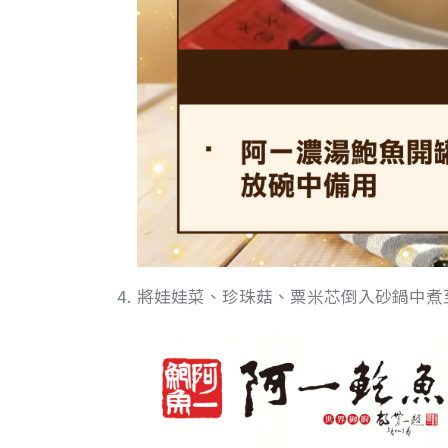
將娃娃菜、珍珠菇、粟米芯倒入砂鍋中煮