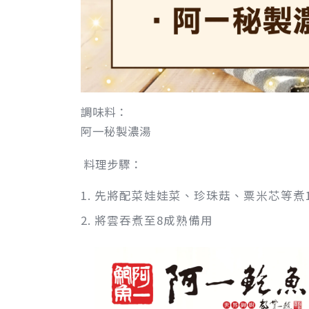
調味料：
阿一秘製濃湯
料理步驟：
先將配菜娃娃菜、珍珠菇、粟米芯等煮
將雲吞煮至8成熟備用