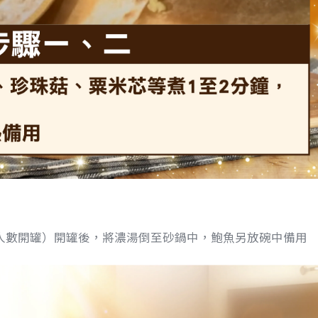
人數開罐）開罐後，將濃湯倒至砂鍋中，鮑魚另放碗中備用