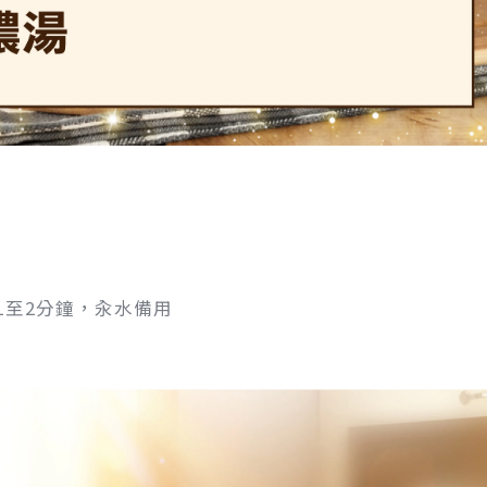
1至2分鐘，汆水備用