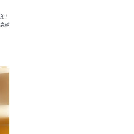
度！
濃鮮